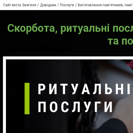
Сайт міста Звягеля
Довідник
Послуги
Виготовлення пам'ятників, пам'я
Скорбота, ритуальні пос
та п