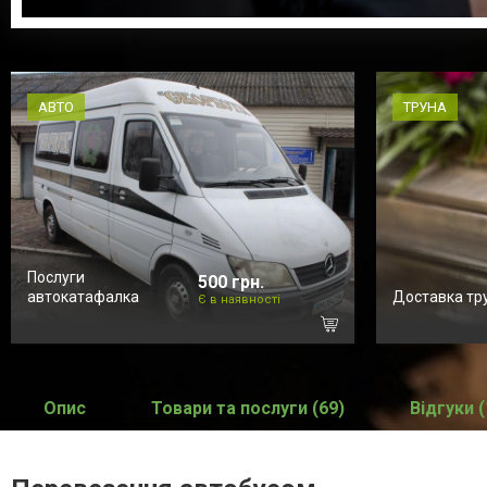
АВТО
ТРУНА
Послуги
500 грн.
автокатафалка
Доставка тр
Є в наявності
Опис
Товари та послуги (69)
Відгуки (