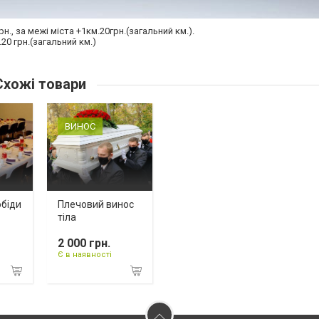
н., за межі міста +1км.20грн.(загальний км.).
20 грн.(загальний км.)
хожі товари
ВИНОС
обіди
Плечовий винос
тіла
2 000 грн.
Є в наявності