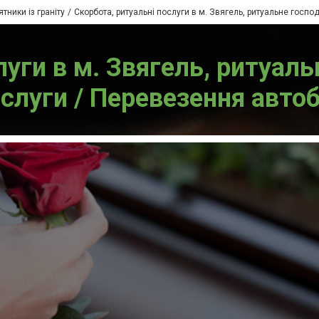
тники із граніту
Скорбота, ритуальні послуги в м. Звягель, ритуальне госпо
луги в м. Звягель, ритуаль
ослуги / Перевезення авто