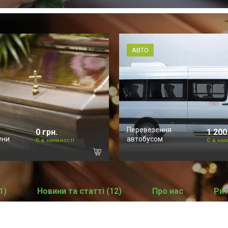
АВТО
Перевезення
0 грн.
1 200
уни
автобусом
Є в наявності
Є в ная
1)
Новини та статті (12)
Про нас
Рит