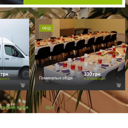
ОБІД
 грн.
330 грн.
Поминальні обіди
вності
Є в наявності
уальне кафе
Ще