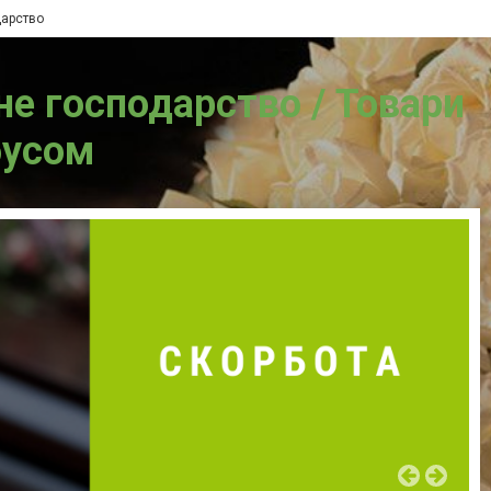
дарство
не господарство / Товари
бусом